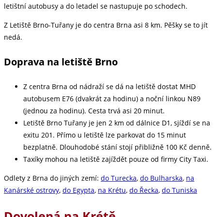
letištní autobusy a do letadel se nastupuje po schodech.
Z Letiště Brno-Tuřany je do centra Brna asi 8 km. Pěšky se to jít
nedá.
Doprava na letiště Brno
Z centra Brna od nádraží se dá na letiště dostat MHD
autobusem E76 (dvakrát za hodinu) a noční linkou N89
(jednou za hodinu). Cesta trvá asi 20 minut.
Letiště Brno Tuřany je jen 2 km od dálnice D1, sjíždí se na
exitu 201. Přímo u letiště lze parkovat do 15 minut
bezplatně. Dlouhodobé stání stojí přibližně 100 Kč denně.
Taxíky mohou na letiště zajíždět pouze od firmy City Taxi.
Odlety z Brna do jiných zemí:
do Turecka
,
do Bulharska
,
na
Kanárské ostrovy
,
do Egypta
,
na Krétu
,
do Řecka
,
do Tuniska
Dovolená na Krétě