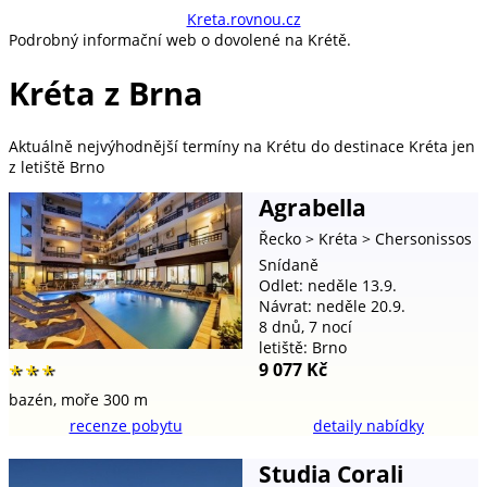
kreta.rovnou.cz
Podrobný informační web o dovolené na Krétě.
Kréta z Brna
Aktuálně nejvýhodnější
termíny na Krétu do destinace Kréta jen
z letiště Brno
Agrabella
Řecko
> Kréta
> Chersonissos
Snídaně
Odlet: neděle 13.9.
Návrat: neděle 20.9.
8 dnů, 7 nocí
letiště: Brno
9 077 Kč
***
bazén,
moře 300 m
recenze pobytu
detaily nabídky
Studia Corali