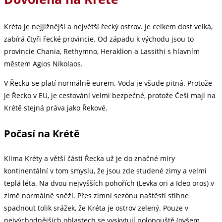
Kréta je nejjižnější a největší řecký ostrov. Je celkem dost velká,
zabírá čtyři řecké provincie. Od západu k východu jsou to
provincie Chania, Rethymno, Heraklion a Lassithi s hlavním
městem Agios Nikolaos.
V Řecku se platí normálně eurem. Voda je všude pitná. Protože
je Řecko v EU, je cestování velmi bezpečné, protože Češi mají na
Krétě stejná práva jako Řekové.
Počasí na Krétě
Klima Kréty a větší části Řecka už je do značné míry
kontinentální v tom smyslu, že jsou zde studené zimy a velmi
teplá léta. Na dvou nejvyšších pohořích (Levka ori a Ideo oros) v
zimě normálně sněží. Přes zimní sezónu naštěstí stihne
spadnout tolik srážek, že Kréta je ostrov zelený. Pouze v
nejvýchodnějších oblastech se vyskytují polopouště (ovšem