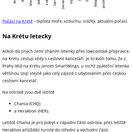
Počasí na Krétě
- teplota moře, vzduchu, srážky, aktuální počasí.
Na Krétu letecky
Ačkoli do jiných zemí sháním letenky přes lowcostové přepravce,
na Krétu cestuji vždy s cestovní kanceláří. Je to kvůli tomu, že z
Prahy létá na Krétu jenom SmartWings, u nichž zpáteční letenka
většinou stojí stejně jako celý zájezd s ubytováním přes českou
cestovní kancelář.
Na ostrově jsou dvě letiště
Chania (CHQ)
a Heraklion (HER).
Letiště Chania je pro pobyt v západní části ostrova, přes letiště
Heraklion přijíždějí turisté do střední a východní části.