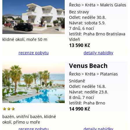
Řecko
> Kréta
> Makris Gialos
Bez stravy
Odlet: neděle 30.8.
Návrat: sobota 5.9.
7 dnů, 6 nocí
letiště: Praha Brno Bratislava
Vídeň
klidné okolí,
moře 50 m
13 590 Kč
recenze pobytu
detaily nabídky
Venus Beach
Řecko
> Kréta
> Platanias
Snídaně
Odlet: neděle 16.8.
Návrat: neděle 23.8.
8 dnů, 7 nocí
letiště: Praha Brno
14 990 Kč
***
bazén,
vnitřní bazén,
klidné
okolí,
přímo u moře
recenze pobytu
detaily nabídky