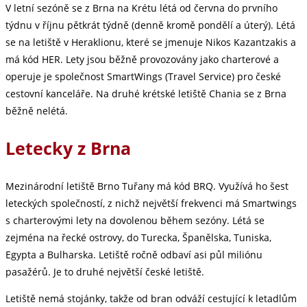
V letní sezóně se z Brna na Krétu létá od června do prvního
týdnu v říjnu pětkrát týdně (denně kromě pondělí a úterý). Létá
se na letiště v Heraklionu, které se jmenuje Nikos Kazantzakis a
má kód HER. Lety jsou běžně provozovány jako charterové a
operuje je společnost SmartWings (Travel Service) pro české
cestovní kanceláře. Na druhé krétské letiště Chania se z Brna
běžně nelétá.
Letecky z Brna
Mezinárodní letiště Brno Tuřany má kód BRQ. Využívá ho šest
leteckých společností, z nichž největší frekvenci má Smartwings
s charterovými lety na dovolenou během sezóny. Létá se
zejména na řecké ostrovy, do Turecka, Španělska, Tuniska,
Egypta a Bulharska. Letiště ročně odbaví asi půl miliónu
pasažérů. Je to druhé největší české letiště.
Letiště nemá stojánky, takže od bran odváží cestující k letadlům