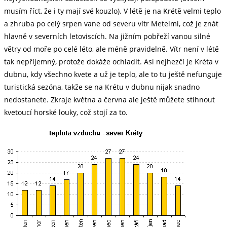
musím říct, že i ty mají své kouzlo). V létě je na Krétě velmi teplo
a zhruba po celý srpen vane od severu vítr Metelmi, což je znát
hlavně v severních letoviscích. Na jižním pobřeží vanou silné
větry od moře po celé léto, ale méně pravidelně. Vítr není v létě
tak nepříjemný, protože dokáže ochladit. Asi nejhezčí je Kréta v
dubnu, kdy všechno kvete a už je teplo, ale to tu ještě nefunguje
turistická sezóna, takže se na Krétu v dubnu nijak snadno
nedostanete. Zkraje května a června ale ještě můžete stihnout
kvetoucí horské louky, což stojí za to.