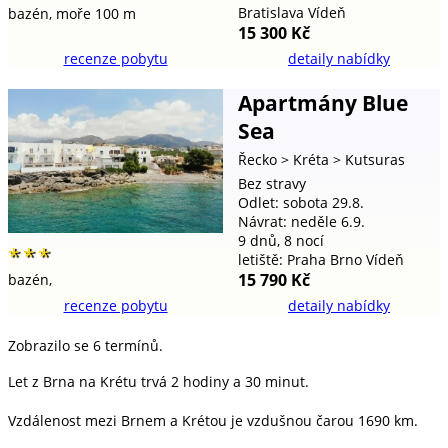
Bratislava Vídeň
bazén,
moře 100 m
15 300 Kč
recenze pobytu
detaily nabídky
Apartmány Blue
Sea
Řecko
> Kréta
> Kutsuras
Bez stravy
Odlet: sobota 29.8.
Návrat: neděle 6.9.
9 dnů, 8 nocí
***
letiště: Praha Brno Vídeň
15 790 Kč
bazén,
recenze pobytu
detaily nabídky
Zobrazilo se 6 termínů.
Let z Brna na Krétu trvá 2 hodiny a 30 minut.
Vzdálenost mezi Brnem a Krétou je vzdušnou čarou 1690 km.