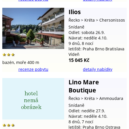
Ilios
Řecko
> Kréta
> Chersonissos
Snídaně
Odlet: sobota 26.9.
Návrat: neděle 4.10.
9 dnů, 8 nocí
letiště: Praha Brno Bratislava
Vídeň
***
15 045 Kč
bazén,
moře 400 m
recenze pobytu
detaily nabídky
Lino Mare
Boutique
Řecko
> Kréta
> Ammoudara
Snídaně
Odlet: neděle 27.9.
Návrat: neděle 4.10.
8 dnů, 7 nocí
***
letiště: Praha Brno Ostrava