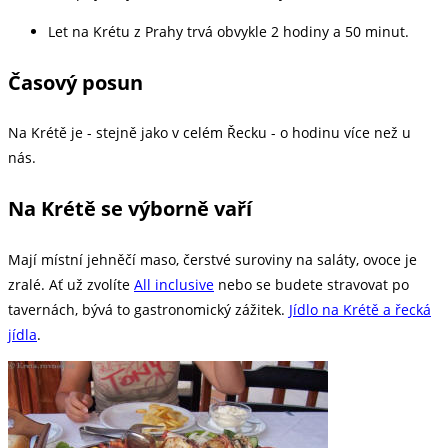
Let na Krétu z Prahy trvá obvykle 2 hodiny a 50 minut.
Časový posun
Na Krétě je - stejně jako v celém Řecku - o hodinu více než u
nás.
Na Krétě se výborně vaří
Mají místní jehněčí maso, čerstvé suroviny na saláty, ovoce je
zralé. Ať už zvolíte
All inclusive
nebo se budete stravovat po
tavernách, bývá to gastronomický zážitek.
Jídlo na Krétě a řecká
jídla
.