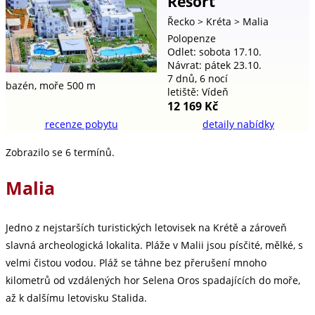
Resort
Řecko
> Kréta
> Malia
Polopenze
Odlet: sobota 17.10.
Návrat: pátek 23.10.
7 dnů, 6 nocí
bazén,
moře 500 m
letiště: Vídeň
12 169 Kč
recenze pobytu
detaily nabídky
Zobrazilo se 6 termínů.
Malia
Jedno z nejstarších turistických letovisek na Krétě a zároveň
slavná archeologická lokalita. Pláže v Malii jsou písčité, mělké, s
velmi čistou vodou. Pláž se táhne bez přerušení mnoho
kilometrů od vzdálených hor Selena Oros spadajících do moře,
až k dalšímu letovisku Stalida.