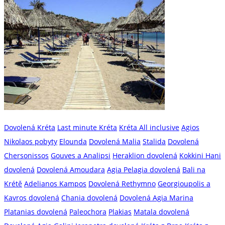
Dovolená Kréta
Last minute Kréta
Kréta All inclusive
Agios
Nikolaos pobyty
Elounda
Dovolená Malia
Stalida
Dovolená
Chersonissos
Gouves a Analipsi
Heraklion dovolená
Kokkini Hani
dovolená
Dovolená Amoudara
Agia Pelagia dovolená
Bali na
Krétě
Adelianos Kampos
Dovolená Rethymno
Georgioupolis a
Kavros dovolená
Chania dovolená
Dovolená Agia Marina
Platanias dovolená
Paleochora
Plakias
Matala dovolená