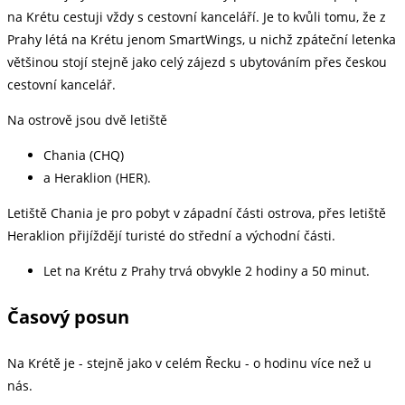
na Krétu cestuji vždy s cestovní kanceláří. Je to kvůli tomu, že z
Prahy létá na Krétu jenom SmartWings, u nichž zpáteční letenka
většinou stojí stejně jako celý zájezd s ubytováním přes českou
cestovní kancelář.
Na ostrově jsou dvě letiště
Chania (CHQ)
a Heraklion (HER).
Letiště Chania je pro pobyt v západní části ostrova, přes letiště
Heraklion přijíždějí turisté do střední a východní části.
Let na Krétu z Prahy trvá obvykle 2 hodiny a 50 minut.
Časový posun
Na Krétě je - stejně jako v celém Řecku - o hodinu více než u
nás.