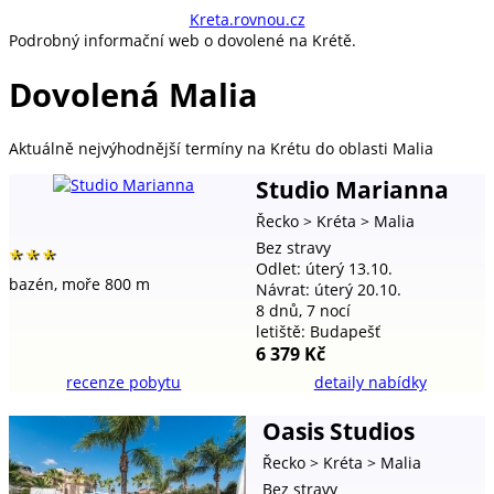
kreta.rovnou.cz
Podrobný informační web o dovolené na Krétě.
Dovolená Malia
Aktuálně nejvýhodnější
termíny na Krétu do oblasti Malia
Studio Marianna
Řecko
> Kréta
> Malia
Bez stravy
***
Odlet: úterý 13.10.
bazén,
moře 800 m
Návrat: úterý 20.10.
8 dnů, 7 nocí
letiště: Budapešť
6 379 Kč
recenze pobytu
detaily nabídky
Oasis Studios
Řecko
> Kréta
> Malia
Bez stravy