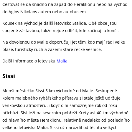
Cestovat se dá snadno na západ do Heraklionu nebo na východ
do Agios Nikolaos autem nebo autobusem.
Kousek na východ je další letovisko Stalida. Obě obce jsou
spojené zástavbou, takže nejde odlišit, kde začínají a končí.
Na dovolenou do Malie doporučuji jet těm, kdo mají rádi velké
pláže, turistický ruch a zázemí staré řecké vesnice.
Další informace o letovisku
Malia
Sissi
Menší městečko Sissi 5 km východně od Malie. Seskupené
kolem malebného rybářského přístavu si stále ještě udržuje
venkovskou atmosféru, i když o ni samozřejmě rok od roku
přichází. Sisi leží na severním pobřeží Kréty asi 40 km východně
od hlavního města Heraklionu, relativně nedaleko od posledního
velkého letoviska Malia. Sissi už narozdíl od těchto velkých