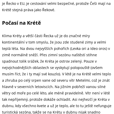
je Řecko v EU, je cestování velmi bezpečné, protože Češi mají na
Krétě stejná práva jako Řekové.
Počasí na Krétě
Klima Kréty a větší části Řecka už je do značné míry
kontinentální v tom smyslu, že jsou zde studené zimy a velmi
teplá léta. Na dvou nejvyšších pohořích (Levka ori a Ideo oros) v
zimě normálně sněží. Přes zimní sezónu naštěstí stihne
spadnout tolik srážek, že Kréta je ostrov zelený. Pouze v
nejvýchodnějších oblastech se vyskytují polopouště (ovšem
musím říct, že i ty mají své kouzlo). V létě je na Krétě velmi teplo
a zhruba po celý srpen vane od severu vítr Metelmi, což je znát
hlavně v severních letoviscích. Na jižním pobřeží vanou silné
větry od moře po celé léto, ale méně pravidelně. Vítr není v létě
tak nepříjemný, protože dokáže ochladit. Asi nejhezčí je Kréta v
dubnu, kdy všechno kvete a už je teplo, ale to tu ještě nefunguje
turistická sezóna, takže se na Krétu v dubnu nijak snadno