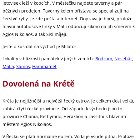
letovisek leží v kopcích. V městečku najdete taverny a pár
běžných prodejen. Taverny kolem přístavu se specializují na
čerstvé ryby. Je zde pošta a internet. Doprava je horší, protože
hlavní autobusové linky v Malii odbočují šikmo na jih směrem k
Agios Nikolaos, a tak Sisi míjejí.
Ještě o kus dál na východ je Milatos.
Lokality v blízkosti památek v jiných zemích:
Bodrum
,
Nesebăr
,
Malia
,
Samos
,
Hammamet
Dovolená na Krétě
Kréta je nejjižnější a největší řecký ostrov. Je celkem dost velká,
zabírá čtyři řecké provincie. Od západu k východu jsou to
provincie Chania, Rethymno, Heraklion a Lassithi s hlavním
městem Agios Nikolaos.
V Řecku se platí normálně eurem. Voda je všude pitná. Protože