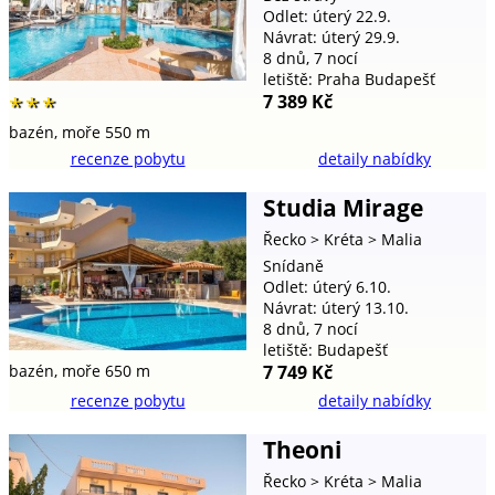
Odlet: úterý 22.9.
Návrat: úterý 29.9.
8 dnů, 7 nocí
letiště: Praha Budapešť
7 389 Kč
***
bazén,
moře 550 m
recenze pobytu
detaily nabídky
Studia Mirage
Řecko
> Kréta
> Malia
Snídaně
Odlet: úterý 6.10.
Návrat: úterý 13.10.
8 dnů, 7 nocí
letiště: Budapešť
7 749 Kč
bazén,
moře 650 m
recenze pobytu
detaily nabídky
Theoni
Řecko
> Kréta
> Malia