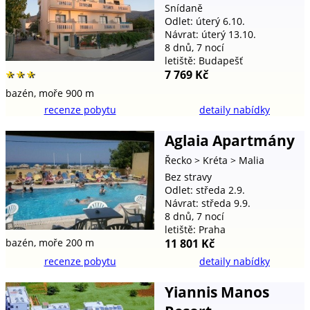
Snídaně
Odlet: úterý 6.10.
Návrat: úterý 13.10.
8 dnů, 7 nocí
letiště: Budapešť
7 769 Kč
***
bazén,
moře 900 m
recenze pobytu
detaily nabídky
Aglaia Apartmány
Řecko
> Kréta
> Malia
Bez stravy
Odlet: středa 2.9.
Návrat: středa 9.9.
8 dnů, 7 nocí
letiště: Praha
11 801 Kč
bazén,
moře 200 m
recenze pobytu
detaily nabídky
Yiannis Manos